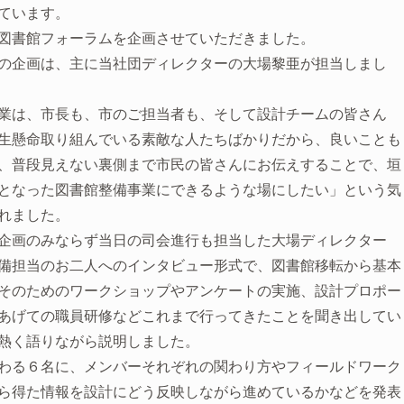
ています。
図書館フォーラムを企画させていただきました。
の企画は、主に当社団ディレクターの大場黎亜が担当しまし
業は、市長も、市のご担当者も、そして設計チームの皆さん
生懸命取り組んでいる素敵な人たちばかりだから、良いことも
、普段見えない裏側まで市民の皆さんにお伝えすることで、垣
となった図書館整備事業にできるような場にしたい」という気
れました。
企画のみならず当日の司会進行も担当した大場ディレクター
備担当のお二人へのインタビュー形式で、図書館移転から基本
そのためのワークショップやアンケートの実施、設計プロポー
あげての職員研修などこれまで行ってきたことを聞き出してい
熱く語りながら説明しました。
わる６名に、メンバーそれぞれの関わり方やフィールドワーク
ら得た情報を設計にどう反映しながら進めているかなどを発表