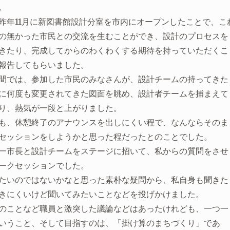
。
昨年11月に新図書館設計分室を市内にオープンしたことで、こ
の無かった市民との交流を生むことができ、設計のプロセスを
きたり、完成してからのわくわくする期待を持っていただくこ
報告してもらいました。
間では、参加した市民のみなさんが、設計チームの持ってきた
に何度も変更されてきた図面を眺め、設計者チームを捕まえて
り、熱気が一段と上がりました。
も、休憩終了のアナウンスを出しにくい程で、なんならそのま
セッションをしようかと思った程だったとのことでした。
一市長と設計チームをステージに招いて、私からの質問をさせ
ークセッションでした。
たいのではないかなと思った素朴な疑問から、私自身も聞きた
きにくいけど聞いてみたいことなどを投げかけました。
のことなど職員と激突した議論などはあったけれども、一つ一
いうこと、そして目指すのは、「掛け算のまちづくり」であ