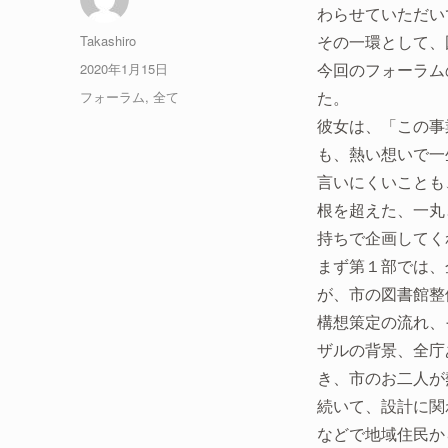
わらせていただい
投
Takashiro
その一環として、
稿
投
2020年1月15日
今回のフォーラム
者
稿
カ
フォーラム
,
全て
た。
日:
テ
彼女は、「この事
ゴ
も、熱い想いで一
リ
ー
言いにくいことも
根を超えた、一丸
持ちで企画してく
まず第１部では、
が、市の図書館整
構想策定の流れ、
ザルの背景、全庁
き、市のお二人が
続いて、設計に関
などで地域住民か